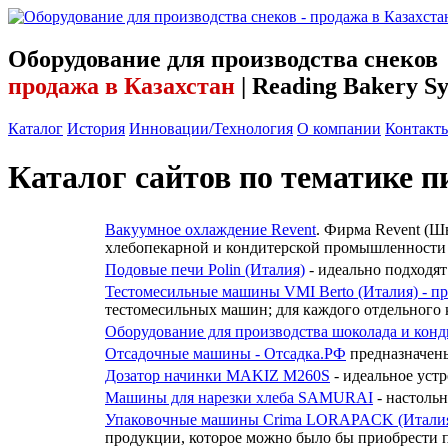
Оборудование для производства снеков
продажа в Казахстан
| Reading Bakery S
Каталог
История
Инновации/Технология
О компании
Контакт
Каталог сайтов по тематике п
Вакуумное охлаждение Revent
. Фирма Revent (Ш
хлебопекарной и кондитерской промышленност
Подовые печи Polin (Италия)
- идеально подходят
Тестомесильные машины VMI Berto (Италия) - пр
тестомесильных машин; для каждого отдельного к
Оборудование для производства шоколада и конд
Отсадочные машины - Отсадка.РФ
предназначены
Дозатор начинки MAKIZ M260S
- идеальное устр
Машины для нарезки хлеба SAMURAI
- настоль
Упаковочные машины Crima LORAPACK (Итали
продукции, которое можно было бы приобрести п