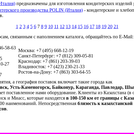
Италия)
предназначены для изготовления кондитерских изделий
итерского производства POLIN (Италия)
- кондитерские и хлебо
в.
1
2
3
4
5
6
7
8
9
10
11
12
13
14
15
16
17
18
19
20
21
сам, связанным с наполнением каталога, обращайтесь по E-Mail
46-58-63
Москва: +7 (495) 668-12-19
Санкт-Петербург: +7 (812) 309-05-81
5
Краснодар: +7 (861) 203-39-03
10-27
Владивосток: +7 (423) 230-21-33
Ростов-на-Дону: +7 (863) 303-64-55
7
тия, а география поставок включает такие города как
овск, Усть-Каменогорск, Байконур, Караганда, Павлодар, Ш
тает поставленное нами оборудование. Клиенты из Казахстана (
нск и Миасс, которые находятся
в 100-150 км от границы с Каз
1000 наименований. Непосредственная
близость к казахстанской
сов
.