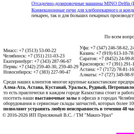
Отсадочно-дозировочные машины MINO Delfin (
Конвекционные печи для хлебопекарного и конд
пекарен, так и для больших пекарных производст
По всем вопро
Уфа: +7 (347) 246-58-62, 2
Миасс: +7 (3513) 53-00-22
Казань: +7 (919) 613-10-78
Челябинск: +7 (351) 211-03-23
Саратов: +7 (8452) 24-99-8
Екатеринбург: +7 (343) 287-96-67
Красноярск: +7 (391) 291-
Пермь: +7 (342) 259-40-30, 259-40-29
Астана: +7 (7172) 78-81-16
Новосибирск: +7 (383) 227-90-47
Алматы: +7 (727) 349-98-9
Среди наших клиентов многие крупные казахстанские предприя
Алма-Ата, Астана, Кустанай, Уральск, Рудный, Петропавл
то есть практически в каждом городе Казахстана стоит и рабо
посетить наши
выставочные залы
в офисах в городах Челяби
оборудования и сервисные склады запчастей, которых более 
позволяют устранять любую неисправность в течении 48 ча
© 2016-2026 ИП Присяжный В.С. / ТМ "Макиз-Урал"