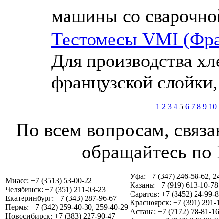
машины со сварочно
Тестомесы VMI (Фран
Для производства хл
французской слойки,
1
2
3
4
5
6
7
8
9
10
По всем вопросам, связа
обращайтесь по 
Уфа: +7 (347) 246-58-62, 2
Миасс: +7 (3513) 53-00-22
Казань: +7 (919) 613-10-78
Челябинск: +7 (351) 211-03-23
Саратов: +7 (8452) 24-99-8
Екатеринбург: +7 (343) 287-96-67
Красноярск: +7 (391) 291-
Пермь: +7 (342) 259-40-30, 259-40-29
Астана: +7 (7172) 78-81-16
Новосибирск: +7 (383) 227-90-47